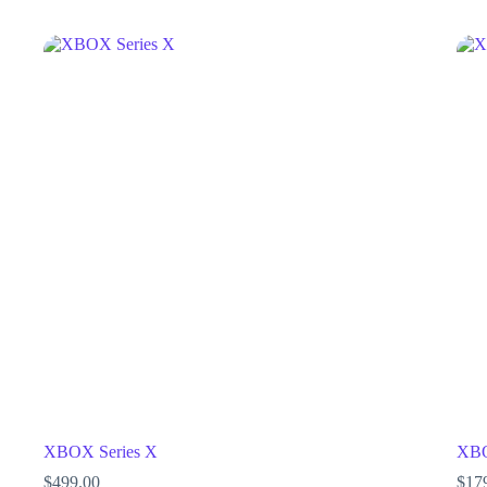
XBOX Series X
XBO
$
499.00
$
17