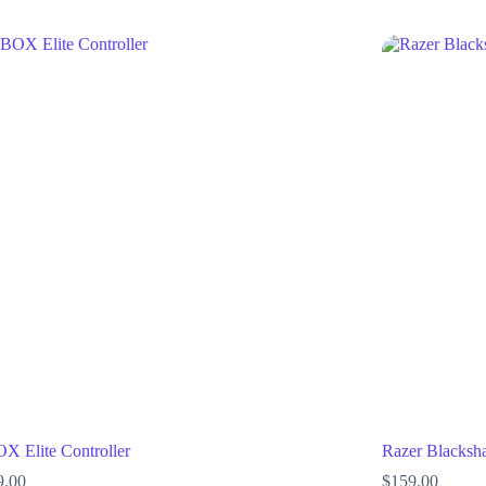
X Elite Controller
Razer Blacksh
9.00
$
159.00