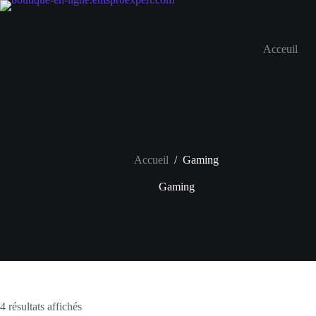
Passer
au
contenu
Acceuil
Accueil
/
Gaming
Gaming
4 résultats affichés