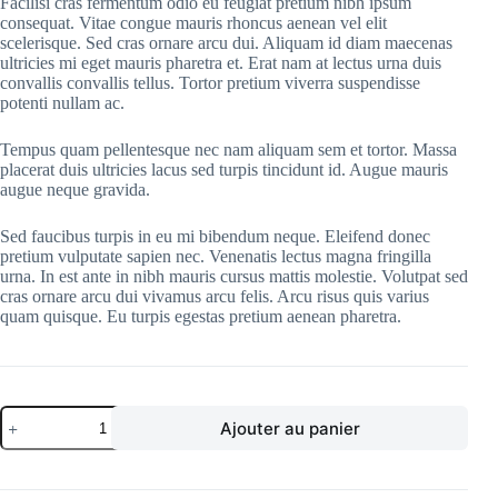
Facilisi cras fermentum odio eu feugiat pretium nibh ipsum
consequat. Vitae congue mauris rhoncus aenean vel elit
scelerisque. Sed cras ornare arcu dui. Aliquam id diam maecenas
ultricies mi eget mauris pharetra et. Erat nam at lectus urna duis
convallis convallis tellus. Tortor pretium viverra suspendisse
potenti nullam ac.
Tempus quam pellentesque nec nam aliquam sem et tortor. Massa
placerat duis ultricies lacus sed turpis tincidunt id. Augue mauris
augue neque gravida.
Sed faucibus turpis in eu mi bibendum neque. Eleifend donec
pretium vulputate sapien nec. Venenatis lectus magna fringilla
urna. In est ante in nibh mauris cursus mattis molestie. Volutpat sed
cras ornare arcu dui vivamus arcu felis. Arcu risus quis varius
quam quisque. Eu turpis egestas pretium aenean pharetra.
quantité
Ajouter au panier
de
XBOX
Series
X