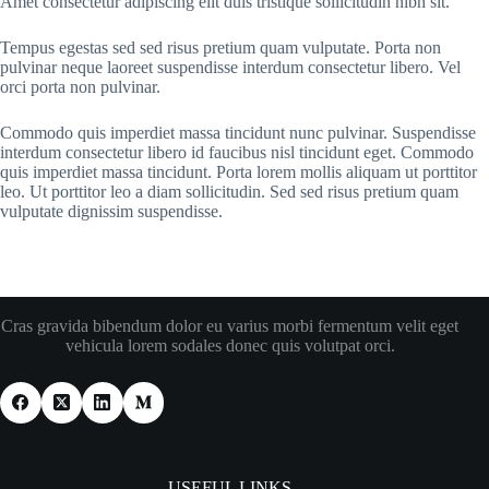
Amet consectetur adipiscing elit duis tristique sollicitudin nibh sit.
Tempus egestas sed sed risus pretium quam vulputate. Porta non
pulvinar neque laoreet suspendisse interdum consectetur libero. Vel
orci porta non pulvinar.
Commodo quis imperdiet massa tincidunt nunc pulvinar. Suspendisse
interdum consectetur libero id faucibus nisl tincidunt eget. Commodo
quis imperdiet massa tincidunt. Porta lorem mollis aliquam ut porttitor
leo. Ut porttitor leo a diam sollicitudin. Sed sed risus pretium quam
vulputate dignissim suspendisse.
Cras gravida bibendum dolor eu varius morbi fermentum velit eget
vehicula lorem sodales donec quis volutpat orci.
USEFUL LINKS