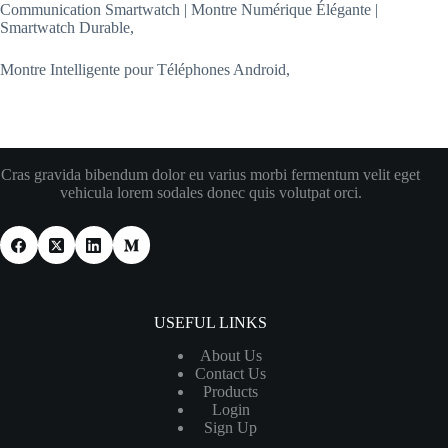
Communication Smartwatch | Montre Numérique Élégante |
Smartwatch Durable,
Montre Intelligente pour Téléphones Android,
Cras gravida bibendum dolor eu varius morbi fermentum velit eget
vehicula lorem sodales donec quis volutpat orci.
USEFUL LINKS
About Us
Contact Us
Products
Login
Sign Up