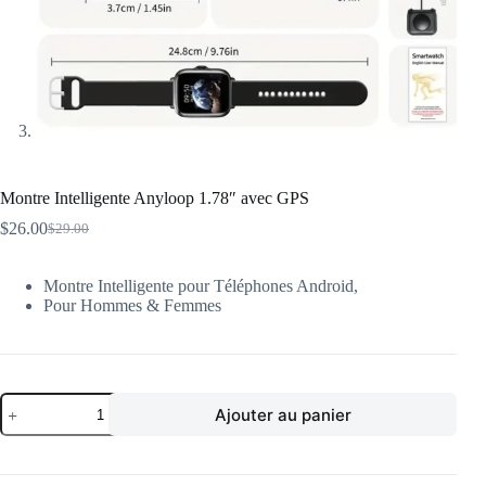
Montre Intelligente Anyloop 1.78″ avec GPS
$
26.00
$
29.00
Le
Le
prix
prix
initial
actuel
Montre Intelligente pour Téléphones Android,
était :
est :
Pour Hommes & Femmes
$29.00.
$26.00.
quantité
Ajouter au panier
de
Montre
Intelligente
Anyloop