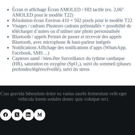
Écran et affichage Écran AMOLED / HD tactile (ex. 2,06″
AMOLED pour le modèle T22)
Résolution écran Environ 410 × 502 pixels pour le modèle T22
Visages / cadrans Plusieurs cadrans préinstallés + possibilité de
télécharger d’autres ou d’utiliser une photo personnalisée
Bluetooth / appels Permet de passer et recevoir des appels
Bluetooth, avec microphone & haut‑parleur intégrés
Notifications Affichage des notifications d’apps (WhatsApp,
Facebook, SMS…)
Capteurs santé / bien‑être Surveillance du rythme cardiaque
(HR), saturation en oxygène (SpO₂), suivi du sommeil (phases
profondes/légères/éveillé), suivi du stress
Cras gravida bibendum dolor eu varius morbi fermentum velit eget
vehicula lorem sodales donec quis volutpat orci.