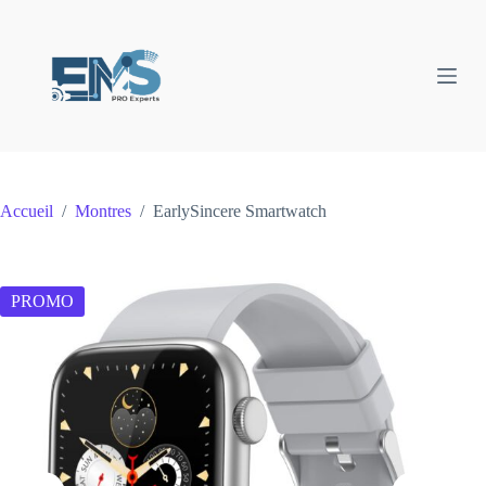
Passer
au
contenu
Accueil
/
Montres
/
EarlySincere Smartwatch
PROMO