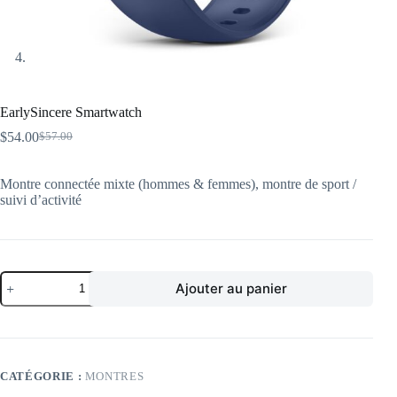
EarlySincere Smartwatch
$
54.00
$
57.00
Le
Le
prix
prix
initial
actuel
Montre connectée mixte (hommes & femmes), montre de sport /
était :
est :
suivi d’activité
$57.00.
$54.00.
quantité
Ajouter au panier
de
EarlySincere
Smartwatch
CATÉGORIE :
MONTRES