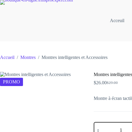
Passer
au
contenu
Acceuil
Accueil
/
Montres
/
Montres intelligentes et Accessoires
Montres intelligente
PROMO
$
26.00
$
29.00
Le
Le
prix
prix
initial
actuel
Montre à écran tacti
était :
est :
$29.00.
$26.00.
quantité
de