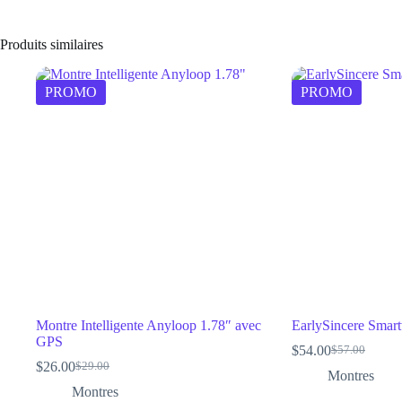
Produits similaires
PROMO
PROMO
Montre Intelligente Anyloop 1.78″ avec
EarlySincere Smar
GPS
$
54.00
$
57.00
Le
Le
$
26.00
$
29.00
Le
Le
prix
prix
Montres
prix
prix
initial
actuel
Montres